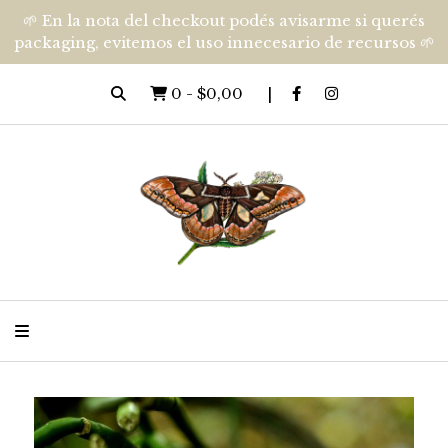
🌱 En la nota del checkout podés avisarme si querés
packaging, evitemos el uso innecesario de recursos 🌱
0
-
$0,00