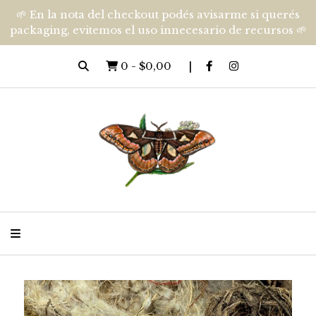
🌱 En la nota del checkout podés avisarme si querés
packaging, evitemos el uso innecesario de recursos 🌱
0
-
$0,00